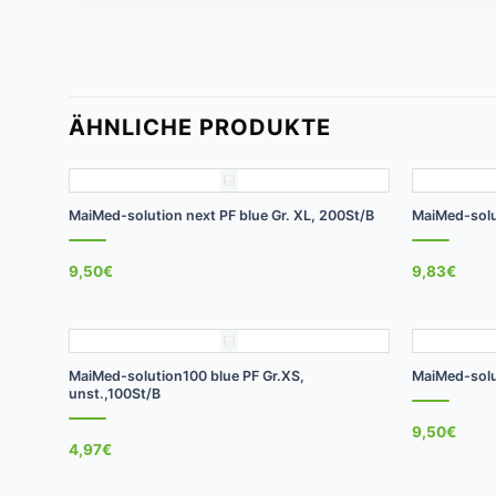
ÄHNLICHE PRODUKTE
+
+
MaiMed-solution next PF blue Gr. XL, 200St/B
MaiMed-solut
9,50
€
9,83
€
+
+
MaiMed-solution100 blue PF Gr.XS,
MaiMed-solut
unst.,100St/B
9,50
€
4,97
€