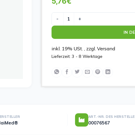
5,76
€
MaiMed-solution100 magenta Gr. L, un
IN D
inkl. 19% USt. , zzgl. Versand
Lieferzeit:
3 - 8 Werktage
ERSTELLER
ART.-NR. DES HERSTELL
MaiMed®
00076567