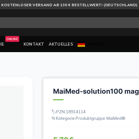
KOSTENLOSER VERSAND AB 130 € BESTELLWERT! (DEUTSCHLAND)
ONLINE
German
IE
KONTAKT
AKTUELLES
▼
MaiMed-solution100 magen
PZN:
18914114
Kategorie:
Produktgruppe MaiMed®