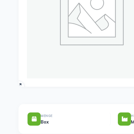
MENGE
H
Box