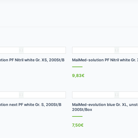
+
ion PF Nitril white Gr. XS, 200St/B
MaiMed-solution PF Nitril white Gr.
9,83
€
+
ion next PF white Gr. S, 200St/B
MaiMed-evolution blue Gr. XL, unste
200St/Box
7,50
€