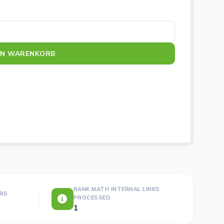
st., 100 St/B Menge
EN WARENKORB
RANK MATH INTERNAL LINKS
ERS
PROCESSED
1