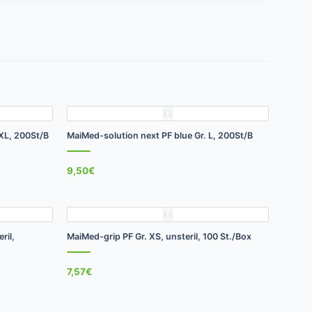
+
 XL, 200St/B
MaiMed-solution next PF blue Gr. L, 200St/B
9,50
€
+
ril,
MaiMed-grip PF Gr. XS, unsteril, 100 St./Box
7,57
€