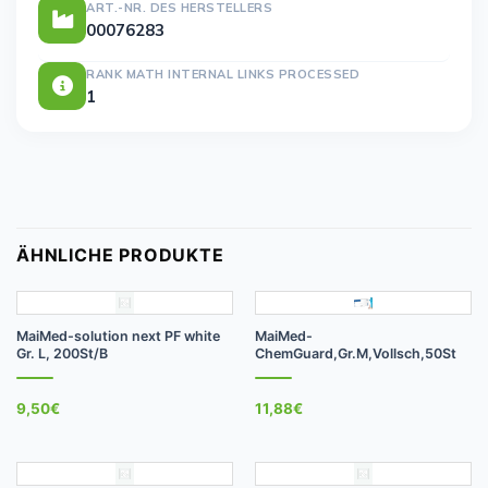
ART.-NR. DES HERSTELLERS
00076283
RANK MATH INTERNAL LINKS PROCESSED
1
ÄHNLICHE PRODUKTE
MaiMed-solution next PF white
MaiMed-
Gr. L, 200St/B
ChemGuard,Gr.M,Vollsch,50St
9,50
€
11,88
€