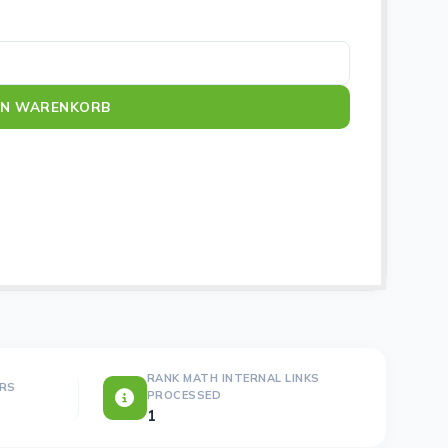
x Menge
EN WARENKORB
RANK MATH INTERNAL LINKS
ERS
PROCESSED
1