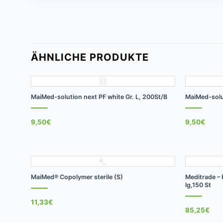
ÄHNLICHE PRODUKTE
+
+
MaiMed-solution next PF white Gr. L, 200St/B
MaiMed-solut
9,50
€
9,50
€
+
+
MaiMed® Copolymer sterile (S)
Meditrade –
lg,150 St
11,33
€
85,25
€