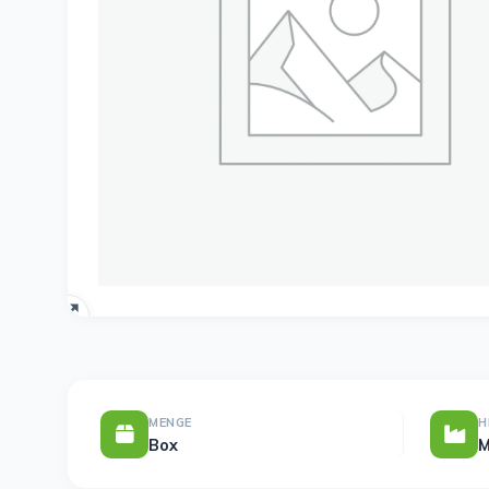
MENGE
H
Box