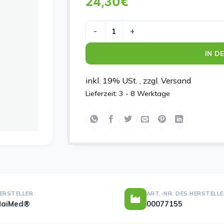
24,30
€
MaiMed-plast 5,00cm x 9,1m, 6 St./Bo
IN D
inkl. 19% USt. , zzgl. Versand
Lieferzeit:
3 - 8 Werktage
ERSTELLER
ART.-NR. DES HERSTELL
MaiMed®
00077155