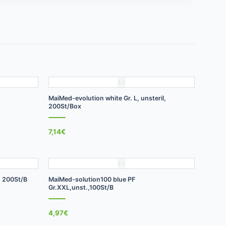
+
MaiMed-evolution white Gr. L, unsteril,
200St/Box
7,14
€
+
, 200St/B
MaiMed-solution100 blue PF
Gr.XXL,unst.,100St/B
4,97
€