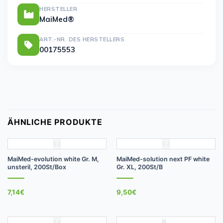
HERSTELLER
MaiMed®
ART.-NR. DES HERSTELLERS
00175553
ÄHNLICHE PRODUKTE
MaiMed-evolution white Gr. M,
MaiMed-solution next PF white
unsteril, 200St/Box
Gr. XL, 200St/B
7,14
€
9,50
€