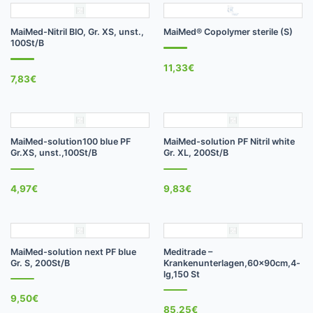
MaiMed-Nitril BIO, Gr. XS, unst.,
MaiMed® Copolymer sterile (S)
100St/B
11,33
€
7,83
€
MaiMed-solution100 blue PF
MaiMed-solution PF Nitril white
Gr.XS, unst.,100St/B
Gr. XL, 200St/B
4,97
€
9,83
€
MaiMed-solution next PF blue
Meditrade –
Gr. S, 200St/B
Krankenunterlagen,60x90cm,4-
lg,150 St
9,50
€
85,25
€