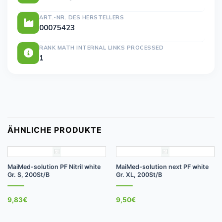
ART.-NR. DES HERSTELLERS
00075423
RANK MATH INTERNAL LINKS PROCESSED
1
ÄHNLICHE PRODUKTE
MaiMed-solution PF Nitril white
MaiMed-solution next PF white
Gr. S, 200St/B
Gr. XL, 200St/B
9,83
€
9,50
€