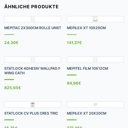
ÄHNLICHE PRODUKTE
MEPITAC 2X300CM ROLLE UNST
MEPILEX XT 10X20CM
24,30
€
141,37
€
STATLOCK ADHESIV WALLPAD F
MEPITEL FILM 10X12CM
WING CATH
94,96
€
825,65
€
STATLOCK CV PLUS CRES TRIC
MEPILEX XT 20X20CM
18,75
€
271,46
€