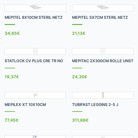
MEPITEL 8X10CM STERIL NETZ
MEPITEL 5X7CM STERIL NETZ
34,65
€
21,13
€
STATLOCK CV PLUS CRE TR NO
MEPITAC 2X300CM ROLLE UNST
19,37
€
24,30
€
MEPILEX XT 10X10CM
TUBIFAST LEGGINS 2-5 J
77,45
€
311,88
€