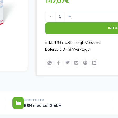
147,07
€
TRICOFIX GR L 10MX21CM Menge
IN D
inkl. 19% USt. , zzgl. Versand
Lieferzeit:
3 - 8 Werktage
HERSTELLER
BSN medical GmbH