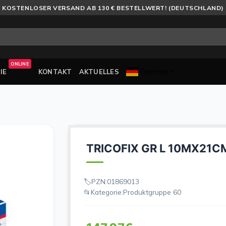
KOSTENLOSER VERSAND AB 130 € BESTELLWERT! (DEUTSCHLAND)
ONLINE
German
IE
KONTAKT
AKTUELLES
▼
TRICOFIX GR L 10MX21C
PZN:
01869013
Kategorie:
Produktgruppe 60