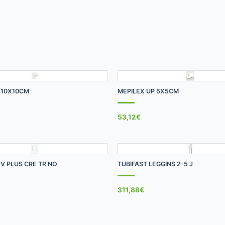
+
 10X10CM
MEPILEX UP 5X5CM
53,12
€
+
V PLUS CRE TR NO
TUBIFAST LEGGINS 2-5 J
311,88
€