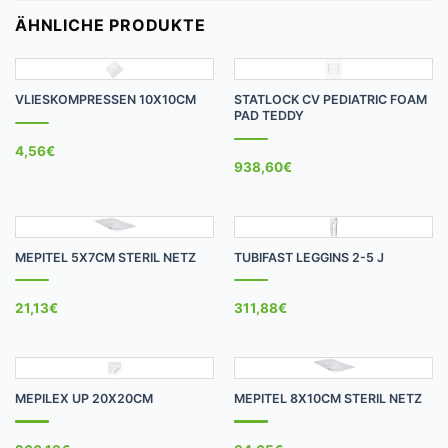
ÄHNLICHE PRODUKTE
VLIESKOMPRESSEN 10X10CM
STATLOCK CV PEDIATRIC FOAM
PAD TEDDY
4,56
€
938,60
€
MEPITEL 5X7CM STERIL NETZ
TUBIFAST LEGGINS 2-5 J
21,13
€
311,88
€
MEPILEX UP 20X20CM
MEPITEL 8X10CM STERIL NETZ