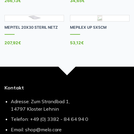
266,13
€
34,65
€
MEPITEL 20X30 STERIL NETZ
MEPILEX UP 5X5CM
207,92
€
53,12
€
Kontakt
Adresse: Zum Strandbad 1,
14797 Kloster Lehnin
Telefon: +49 (0) 3382 - 84 64 94 0
Email: shop@melo.care