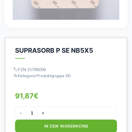
SUPRASORB P SE NB5X5
PZN:
15786006
Kategorie:
Produktgruppe 60
91,87
€
SUPRASORB P SE NB5X5 Menge
IN DEN WARENKORB