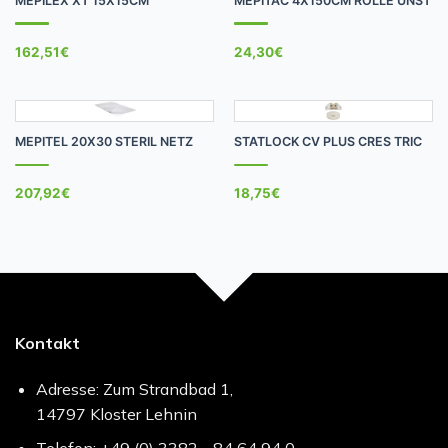
MEPILEX XT 15X15CM
MEPITAC 4X150CM ROLLE UNST
162,51
€
24,30
€
MEPITEL 20X30 STERIL NETZ
STATLOCK CV PLUS CRES TRIC
207,92
€
18,75
€
Kontakt
Adresse: Zum Strandbad 1,
14797 Kloster Lehnin