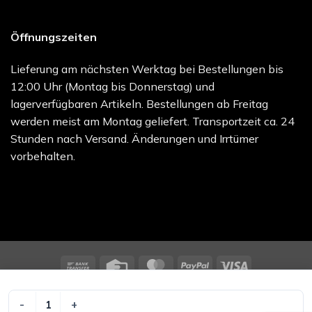
Öffnungszeiten
Lieferung am nächsten Werktag bei Bestellungen bis
12:00 Uhr (Montag bis Donnerstag) und
lagerverfügbaren Artikeln. Bestellungen ab Freitag
werden meist am Montag geliefert. Transportzeit ca. 24
Stunden nach Versand. Änderungen und Irrtümer
vorbehalten.
Bank
Credit
MasterCard
PayPal
Visa
Transfer
Card
melocare GmbH - Online Shop | Besuchen Sie uns unter
melo.care
SUPRASORB P PU SCH SK15X15 Menge