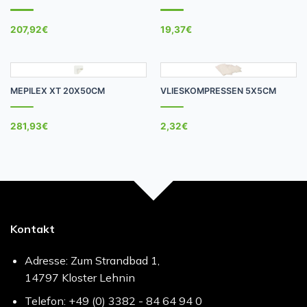
207,92
€
19,37
€
MEPILEX XT 20X50CM
VLIESKOMPRESSEN 5X5CM
281,93
€
2,32
€
Kontakt
Adresse: Zum Strandbad 1,
14797 Kloster Lehnin
Telefon: +49 (0) 3382 - 84 64 94 0