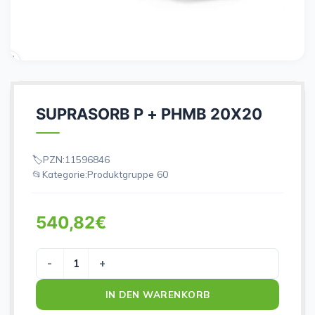
SUPRASORB P + PHMB 20X20
PZN:
11596846
Kategorie:
Produktgruppe 60
540,82
€
SUPRASORB P + PHMB 20X20 Menge
IN DEN WARENKORB