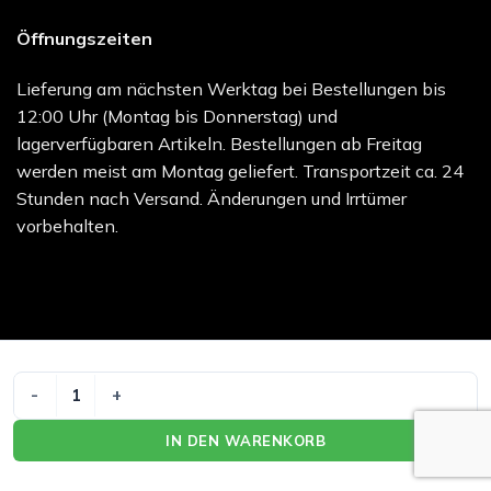
Öffnungszeiten
Lieferung am nächsten Werktag bei Bestellungen bis
12:00 Uhr (Montag bis Donnerstag) und
lagerverfügbaren Artikeln. Bestellungen ab Freitag
werden meist am Montag geliefert. Transportzeit ca. 24
Stunden nach Versand. Änderungen und Irrtümer
vorbehalten.
Bank
Credit
MasterCard
PayPal
Visa
OPTIPLASTE C 2.5MX6CM ROLL Menge
Transfer
Card
melocare GmbH - Online Shop | Besuchen Sie uns unter
IN DEN WARENKORB
melo.care