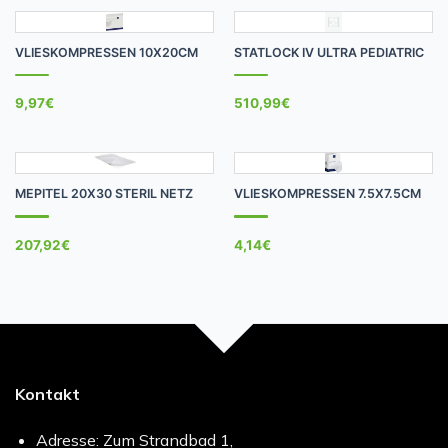
VLIESKOMPRESSEN 10X20CM
STATLOCK IV ULTRA PEDIATRIC
9,97
€
510,99
€
MEPITEL 20X30 STERIL NETZ
VLIESKOMPRESSEN 7.5X7.5CM
207,92
€
4,14
€
Kontakt
Adresse: Zum Strandbad 1,