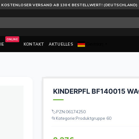
KOSTENLOSER VERSAND AB 130 € BESTELLWERT! (DEUTSCHLAND)
ONLINE
German
IE
KONTAKT
AKTUELLES
▼
KINDERPFL BF140015 W
PZN:
06174250
Kategorie:
Produktgruppe 60