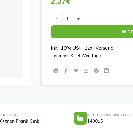
2,37
€
KINDERPFL BF140015 WAGEN Menge
IN D
inkl. 19% USt. , zzgl. Versand
Lieferzeit:
3 - 8 Werktage
ERSTELLER
ART.-NR. DES HERSTELL
üttner-Frank GmbH
140015