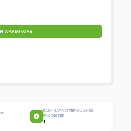
EN WARENKORB
RANK MATH INTERNAL LINKS
ERS
PROCESSED
1