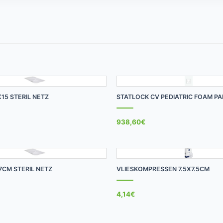
+
X15 STERIL NETZ
STATLOCK CV PEDIATRIC FOAM P
938,60
€
+
7CM STERIL NETZ
VLIESKOMPRESSEN 7.5X7.5CM
4,14
€