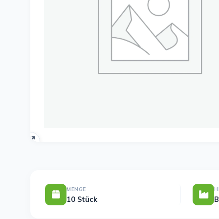
MENGE
H
10 Stück
B