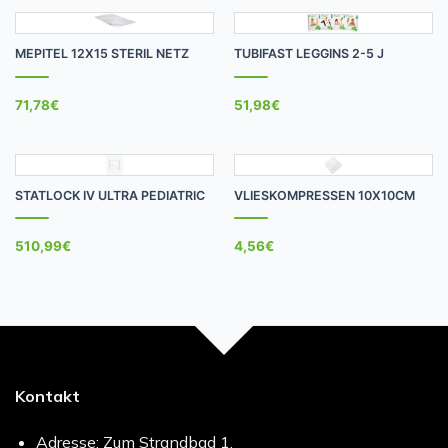
MEPITEL 12X15 STERIL NETZ
TUBIFAST LEGGINS 2-5 J
71,78
€
51,98
€
STATLOCK IV ULTRA PEDIATRIC
VLIESKOMPRESSEN 10X10CM
510,99
€
4,56
€
Kontakt
Adresse: Zum Strandbad 1,