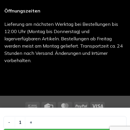
Öffnungszeiten
Lieferung am nächsten Werktag bei Bestellungen bis
12:00 Uhr (Montag bis Donnerstag) und
lagerverfügbaren Artikeln. Bestellungen ab Freitag
werden meist am Montag geliefert. Transportzeit ca. 24
Stunden nach Versand. Änderungen und Irrtümer
vorbehalten.
Bank
Credit
MasterCard
PayPal
Visa
Transfer
Card
melocare GmbH - Online Shop | Besuchen Sie uns unter
melo.care
NU GEL HYDROGEL MNG 415 Menge