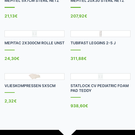
MEPITEL 5X7CM STERIL NETZ
MEPITEL 20X30 STERIL NETZ
21,13
€
207,92
€
MEPITAC 2X300CM ROLLE UNST
TUBIFAST LEGGINS 2-5 J
24,30
€
311,88
€
VLIESKOMPRESSEN 5X5CM
STATLOCK CV PEDIATRIC FOAM
PAD TEDDY
2,32
€
938,60
€