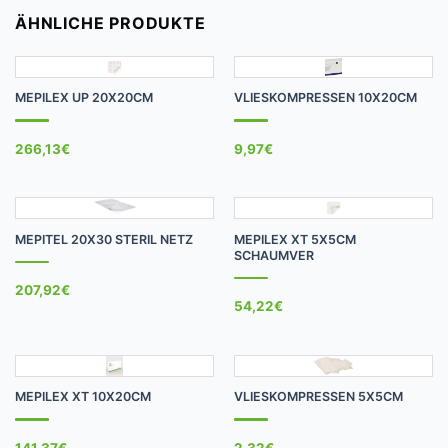
ÄHNLICHE PRODUKTE
MEPILEX UP 20X20CM
VLIESKOMPRESSEN 10X20CM
266,13
€
9,97
€
MEPITEL 20X30 STERIL NETZ
MEPILEX XT 5X5CM
SCHAUMVER
207,92
€
54,22
€
MEPILEX XT 10X20CM
VLIESKOMPRESSEN 5X5CM
141,37
€
2,32
€