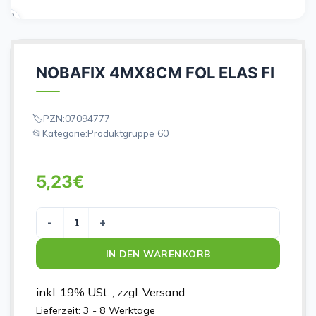
NOBAFIX 4MX8CM FOL ELAS FI
PZN:
07094777
Kategorie:
Produktgruppe 60
5,23
€
NOBAFIX 4MX8CM FOL ELAS FI Menge
IN DEN WARENKORB
inkl. 19% USt. , zzgl. Versand
Lieferzeit:
3 - 8 Werktage