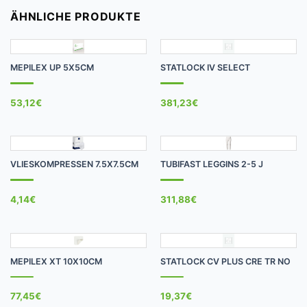
ÄHNLICHE PRODUKTE
MEPILEX UP 5X5CM
STATLOCK IV SELECT
53,12
€
381,23
€
VLIESKOMPRESSEN 7.5X7.5CM
TUBIFAST LEGGINS 2-5 J
4,14
€
311,88
€
MEPILEX XT 10X10CM
STATLOCK CV PLUS CRE TR NO
77,45
€
19,37
€