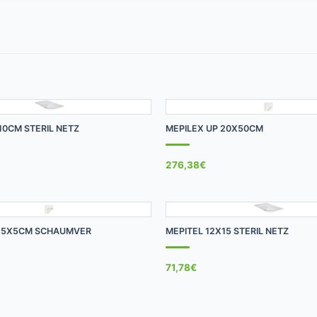
+
10CM STERIL NETZ
MEPILEX UP 20X50CM
276,38
€
+
T 5X5CM SCHAUMVER
MEPITEL 12X15 STERIL NETZ
71,78
€