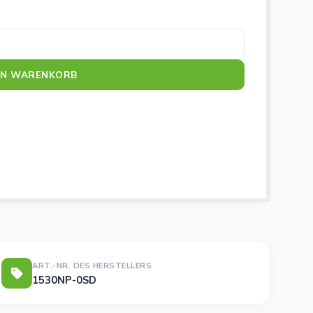
e
EN WARENKORB
ART.-NR. DES HERSTELLERS
1530NP-0SD