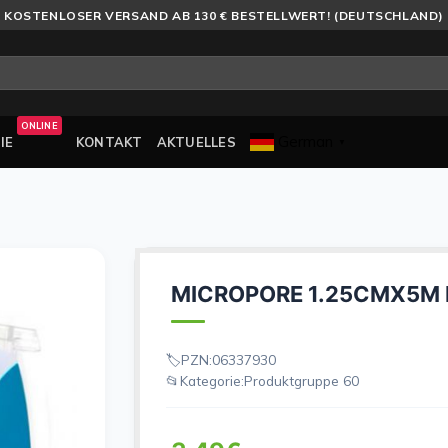
KOSTENLOSER VERSAND AB 130 € BESTELLWERT! (DEUTSCHLAND)
ONLINE
German
IE
KONTAKT
AKTUELLES
▼
MICROPORE 1.25CMX5M 
PZN:
06337930
Kategorie:
Produktgruppe 60