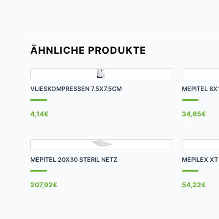
ÄHNLICHE PRODUKTE
+
+
VLIESKOMPRESSEN 7.5X7.5CM
MEPITEL 8X
4,14
€
34,65
€
+
+
MEPITEL 20X30 STERIL NETZ
MEPILEX X
207,92
€
54,22
€