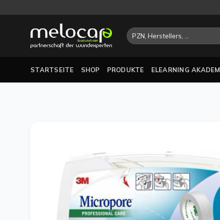
Zum
Inhalt
springen
Suchen
nach:
STARTSEITE
SHOP
PRODUKTE
ELEARNING AKADEM