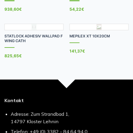
938,60
€
54,22
€
STATLOCK ADHESIV WALLPAD F
MEPILEX XT 10X20CM
WING CATH
141,37
€
825,65
€
Kontakt
Adresse: Zum Strandbad 1,
14797 Kloster Lehnin
Telefon: +49 (0) 3382 - 84 64 94 0