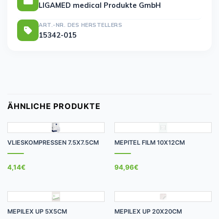
LIGAMED medical Produkte GmbH
ART.-NR. DES HERSTELLERS
15342-015
ÄHNLICHE PRODUKTE
VLIESKOMPRESSEN 7.5X7.5CM
MEPITEL FILM 10X12CM
4,14
€
94,96
€
MEPILEX UP 5X5CM
MEPILEX UP 20X20CM