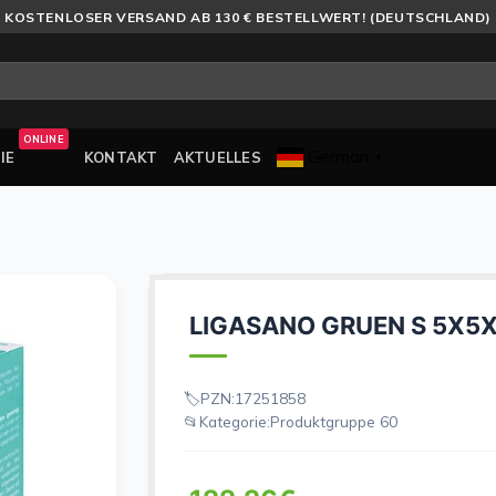
KOSTENLOSER VERSAND AB 130 € BESTELLWERT! (DEUTSCHLAND)
ONLINE
German
IE
KONTAKT
AKTUELLES
▼
LIGASANO GRUEN S 5X5
PZN:
17251858
Kategorie:
Produktgruppe 60