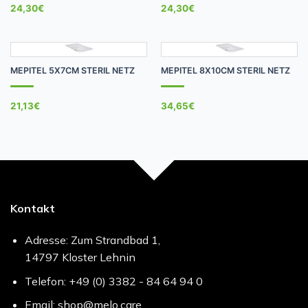
24,30
€
24,30
€
MEPITEL 5X7CM STERIL NETZ
MEPITEL 8X10CM STERIL NETZ
21,13
€
34,65
€
Kontakt
Adresse: Zum Strandbad 1,
14797 Kloster Lehnin
Telefon: +49 (0) 3382 - 84 64 94 0
Email: shop@melo.care