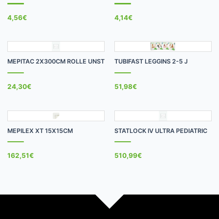
4,56
€
4,14
€
MEPITAC 2X300CM ROLLE UNST
TUBIFAST LEGGINS 2-5 J
24,30
€
51,98
€
MEPILEX XT 15X15CM
STATLOCK IV ULTRA PEDIATRIC
162,51
€
510,99
€