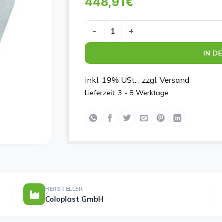
448,91
€
BIATAIN SIL AG SAK G 25X25 Menge
IN D
inkl. 19% USt. , zzgl. Versand
Lieferzeit:
3 - 8 Werktage
HERSTELLER
Coloplast GmbH