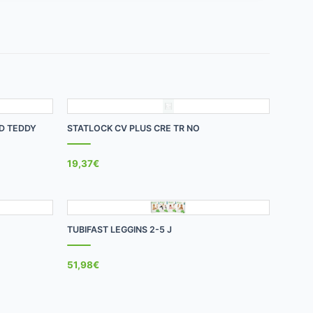
+
AD TEDDY
STATLOCK CV PLUS CRE TR NO
19,37
€
+
TUBIFAST LEGGINS 2-5 J
51,98
€