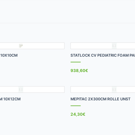
+
 10X10CM
STATLOCK CV PEDIATRIC FOAM P
938,60
€
+
LM 10X12CM
MEPITAC 2X300CM ROLLE UNST
24,30
€