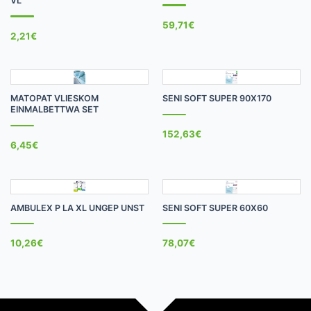
VL
59,71
€
2,21
€
MATOPAT VLIESKOM
SENI SOFT SUPER 90X170
EINMALBETTWA SET
152,63
€
6,45
€
AMBULEX P LA XL UNGEP UNST
SENI SOFT SUPER 60X60
10,26
€
78,07
€