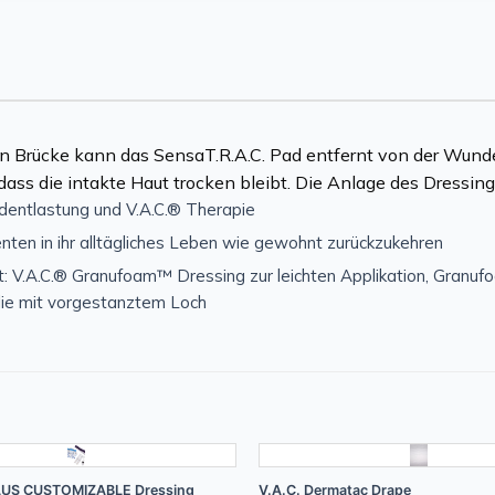
en Brücke kann das SensaT.R.A.C. Pad entfernt von der Wunde 
dass die intakte Haut trocken bleibt. Die Anlage des Dressing
ndentlastung und V.A.C.® Therapie
enten in ihr alltägliches Leben wie gewohnt zurückzukehren
: V.A.C.® Granufoam™ Dressing zur leichten Applikation, Granuf
olie mit vorgestanztem Loch
+
US CUSTOMIZABLE Dressing
V.A.C. Dermatac Drape