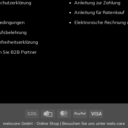
chutzerklärung
Anleitung zur Zahlung
Anleitung für Ratenkauf
bedingungen
Elektronische Rechnung 
ufsbelehrung
efreiheitserklärung
 Sie B2B Partner
Bank
Credit
MasterCard
PayPal
Visa
Transfer
Card
melocare GmbH - Online Shop | Besuchen Sie uns unter
melo.care