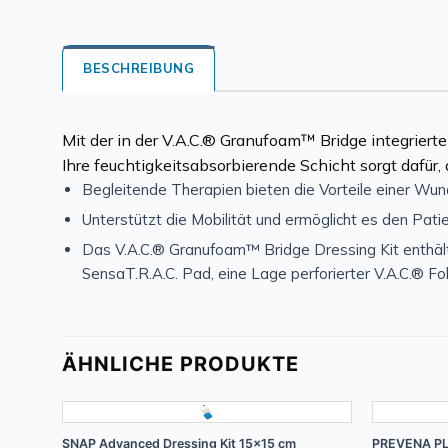
BESCHREIBUNG
Mit der in der V.A.C.® Granufoam™ Bridge integriert
Ihre feuchtigkeitsabsorbierende Schicht sorgt dafür, 
Begleitende Therapien bieten die Vorteile einer Wu
Unterstützt die Mobilität und ermöglicht es den Pati
Das V.A.C.® Granufoam™ Bridge Dressing Kit enthält
SensaT.R.A.C. Pad, eine Lage perforierter V.A.C.® F
ÄHNLICHE PRODUKTE
+
+
SNAP Advanced Dressing Kit 15×15 cm
PREVENA PL