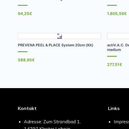
94,25
€
1.805,59
€
+
+
PREVENA PEEL & PLACE System 20cm (Kit)
actiV.A.C. 
medium
588,95
€
277,51
€
Kontakt
Links
Adresse: Zum Strandbad 1,
Impre
14797 Kloster Lehnin