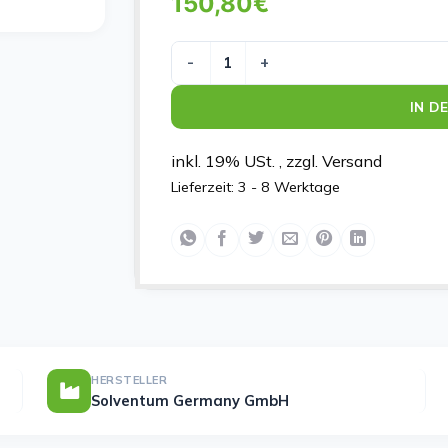
150,80
€
actiVAC Granufoam Bridge Dressing K
IN D
inkl. 19% USt. , zzgl. Versand
Lieferzeit:
3 - 8 Werktage
HERSTELLER
Solventum Germany GmbH