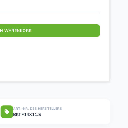
it Menge
EN WARENKORB
ART.-NR. DES HERSTELLERS
BKTF14X11.S