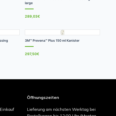
large
289,03
€
+
ssing
3M™ Prevena™ Plus 150 ml Kanister
297,50
€
Öffnungszeiten
-Einkauf
Lieferung am nächsten Werktag bei
Bestellungen bis 12:00 Uhr (Montag