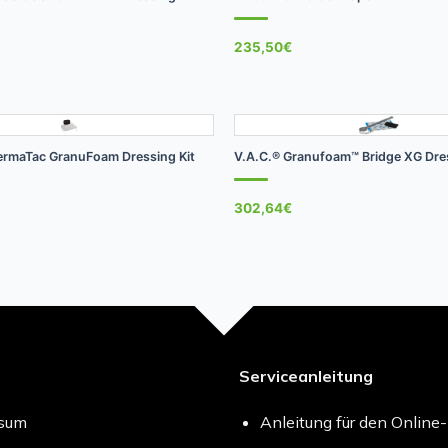
235,50
€
+
DermaTac GranuFoam Dressing Kit
V.A.C.® Granufoam™ Bridge XG Dre
302,64
€
Serviceanleitung
ssum
Anleitung für den Online