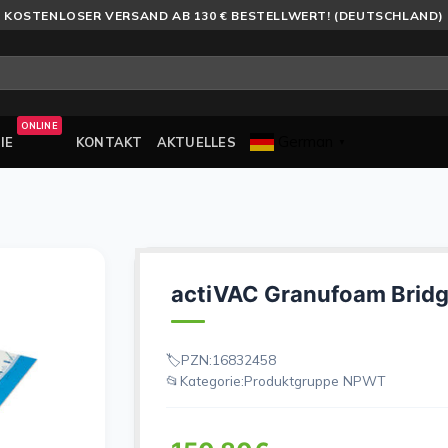
KOSTENLOSER VERSAND AB 130 € BESTELLWERT! (DEUTSCHLAND)
ONLINE
German
IE
KONTAKT
AKTUELLES
▼
actiVAC Granufoam Bridge
PZN:
16832458
Kategorie:
Produktgruppe NPWT