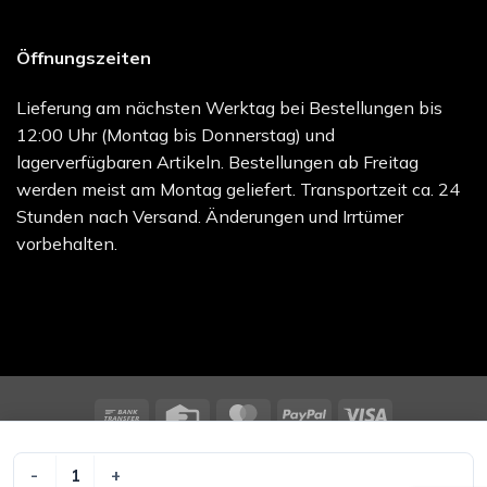
Öffnungszeiten
Lieferung am nächsten Werktag bei Bestellungen bis
12:00 Uhr (Montag bis Donnerstag) und
lagerverfügbaren Artikeln. Bestellungen ab Freitag
werden meist am Montag geliefert. Transportzeit ca. 24
Stunden nach Versand. Änderungen und Irrtümer
vorbehalten.
Bank
Credit
MasterCard
PayPal
Visa
Transfer
Card
melocare GmbH - Online Shop | Besuchen Sie uns unter
melo.care
VLIWASORB SENSIT 10X20 Menge