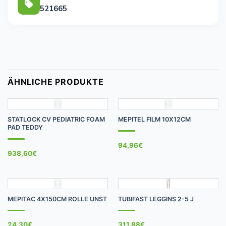
521665
ÄHNLICHE PRODUKTE
STATLOCK CV PEDIATRIC FOAM
MEPITEL FILM 10X12CM
PAD TEDDY
94,96
€
938,60
€
MEPITAC 4X150CM ROLLE UNST
TUBIFAST LEGGINS 2-5 J
24,30
€
311,88
€