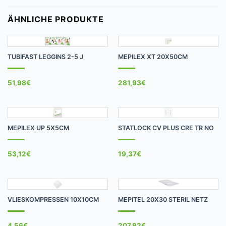
ÄHNLICHE PRODUKTE
TUBIFAST LEGGINS 2-5 J
MEPILEX XT 20X50CM
51,98
€
281,93
€
MEPILEX UP 5X5CM
STATLOCK CV PLUS CRE TR NO
53,12
€
19,37
€
VLIESKOMPRESSEN 10X10CM
MEPITEL 20X30 STERIL NETZ
4,56
€
207,92
€