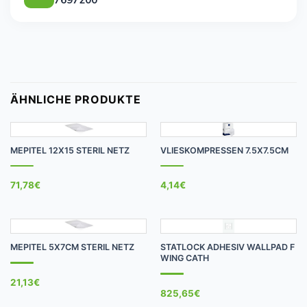
ÄHNLICHE PRODUKTE
MEPITEL 12X15 STERIL NETZ
VLIESKOMPRESSEN 7.5X7.5CM
71,78
€
4,14
€
MEPITEL 5X7CM STERIL NETZ
STATLOCK ADHESIV WALLPAD F
WING CATH
21,13
€
825,65
€