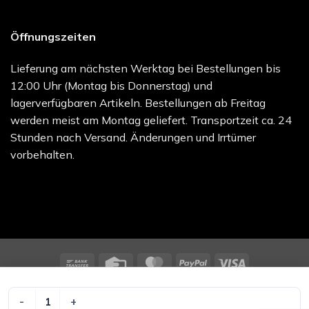
Öffnungszeiten
Lieferung am nächsten Werktag bei Bestellungen bis
12:00 Uhr (Montag bis Donnerstag) und
lagerverfügbaren Artikeln. Bestellungen ab Freitag
werden meist am Montag geliefert. Transportzeit ca. 24
Stunden nach Versand. Änderungen und Irrtümer
vorbehalten.
Bank
Credit
MasterCard
PayPal
Visa
Transfer
Card
melocare GmbH - Online Shop | Besuchen Sie uns unter
melo.care
UNIFLEX UNIV GRUEN 5MX6CM Menge