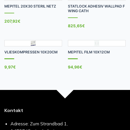
MEPITEL 20X30 STERIL NETZ
STATLOCK ADHESIV WALLPAD F
WING CATH
207,92
€
825,65
€
VLIESKOMPRESSEN 10X20CM
MEPITEL FILM 10X12CM
9,97
€
94,96
€
Kontakt
Adresse: Zum Strandbad 1,