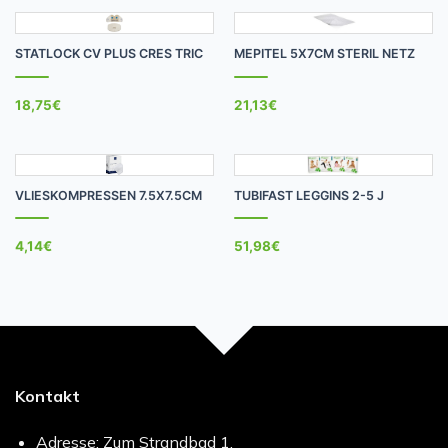
STATLOCK CV PLUS CRES TRIC
MEPITEL 5X7CM STERIL NETZ
18,75
€
21,13
€
VLIESKOMPRESSEN 7.5X7.5CM
TUBIFAST LEGGINS 2-5 J
4,14
€
51,98
€
Kontakt
Adresse: Zum Strandbad 1,