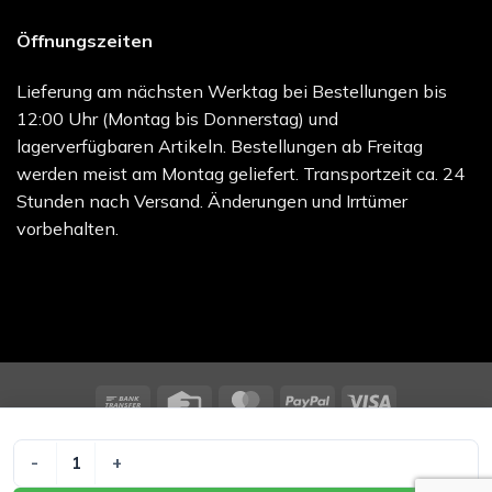
Öffnungszeiten
Lieferung am nächsten Werktag bei Bestellungen bis
12:00 Uhr (Montag bis Donnerstag) und
lagerverfügbaren Artikeln. Bestellungen ab Freitag
werden meist am Montag geliefert. Transportzeit ca. 24
Stunden nach Versand. Änderungen und Irrtümer
vorbehalten.
Bank
Credit
MasterCard
PayPal
Visa
Transfer
Card
melocare GmbH - Online Shop | Besuchen Sie uns unter
melo.care
TG SCHL VERB GR3 WEI 5M Menge