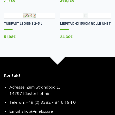
71,78
€
266,13
€
TUBIFAST LEGGINS 2-5 J
MEPITAC 4X150CM ROLLE UNST
51,98
€
24,30
€
Kontakt
Adresse: Zum Strandbad 1,
14797 Kloster Lehnin
Telefon: +49 (0) 3382 - 84 64 94 0
Email: shop@melo.care