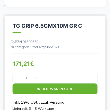
TG GRIP 6.5CMX10M GR C
PZN:
01309389
Kategorie:
Produktgruppe 60
171,21
€
TG GRIP 6.5CMX10M GR C Menge
IN DEN WARENKORB
inkl. 19% USt. , zzgl. Versand
Lieferzeit:
3 - 8 Werktage