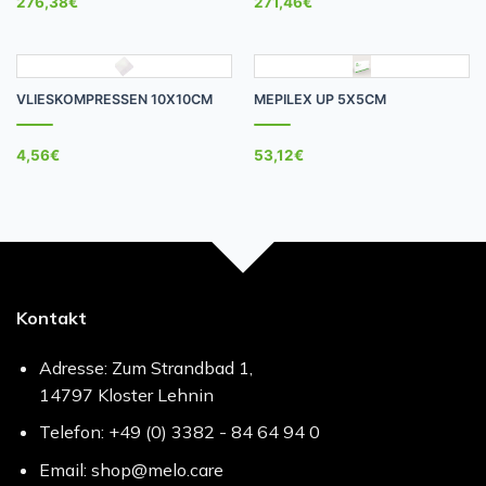
276,38
€
271,46
€
VLIESKOMPRESSEN 10X10CM
MEPILEX UP 5X5CM
4,56
€
53,12
€
Kontakt
Adresse: Zum Strandbad 1,
14797 Kloster Lehnin
Telefon: +49 (0) 3382 - 84 64 94 0
Email: shop@melo.care