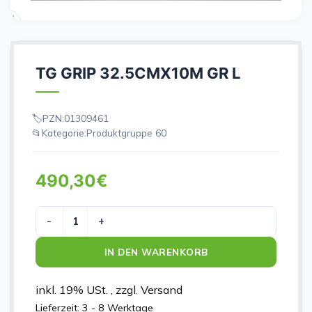
TG GRIP 32.5CMX10M GR L
PZN:
01309461
Kategorie:
Produktgruppe 60
490,30
€
TG GRIP 32.5CMX10M GR L Menge
IN DEN WARENKORB
inkl. 19% USt. , zzgl. Versand
Lieferzeit:
3 - 8 Werktage