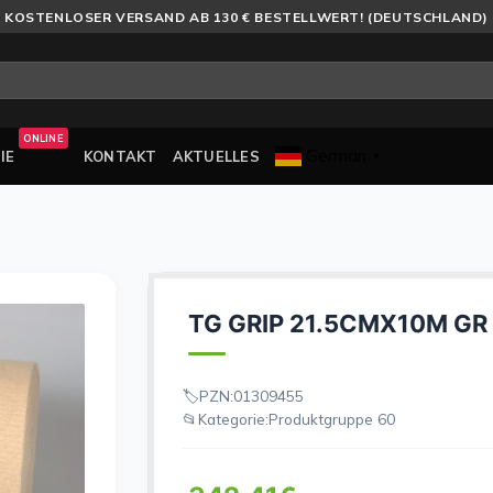
KOSTENLOSER VERSAND AB 130 € BESTELLWERT! (DEUTSCHLAND)
ONLINE
German
IE
KONTAKT
AKTUELLES
▼
TG GRIP 21.5CMX10M GR
PZN:
01309455
Kategorie:
Produktgruppe 60