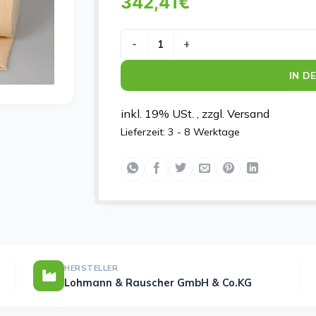
342,41
€
TG GRIP 21.5CMX10M GR K Menge
IN D
inkl. 19% USt. , zzgl. Versand
Lieferzeit:
3 - 8 Werktage
HERSTELLER
Lohmann & Rauscher GmbH & Co.KG