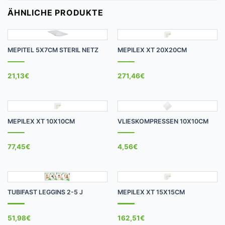
ÄHNLICHE PRODUKTE
MEPITEL 5X7CM STERIL NETZ
MEPILEX XT 20X20CM
21,13
€
271,46
€
MEPILEX XT 10X10CM
VLIESKOMPRESSEN 10X10CM
77,45
€
4,56
€
TUBIFAST LEGGINS 2-5 J
MEPILEX XT 15X15CM
51,98
€
162,51
€