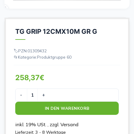
TG GRIP 12CMX10M GR G
PZN:
01309432
Kategorie:
Produktgruppe 60
258,37
€
TG GRIP 12CMX10M GR G Menge
IN DEN WARENKORB
inkl. 19% USt. , zzgl. Versand
Lieferzeit:
3 - 8 Werktage