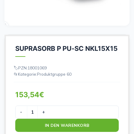
SUPRASORB P PU-SC NKL15X15
PZN:
18001069
Kategorie:
Produktgruppe 60
153,54
€
SUPRASORB P PU-SC NKL15X15 Menge
IN DEN WARENKORB