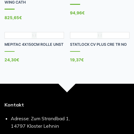
WING CATH
94,96
€
825,65
€
MEPITAC 4X150CM ROLLE UNST
STATLOCK CV PLUS CRE TR NO
24,30
€
19,37
€
Kontakt
Adresse: Zum Strandbad 1,
14797 Kloster Lehnin