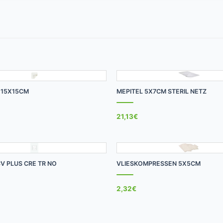
+
 15X15CM
MEPITEL 5X7CM STERIL NETZ
21,13
€
+
V PLUS CRE TR NO
VLIESKOMPRESSEN 5X5CM
2,32
€