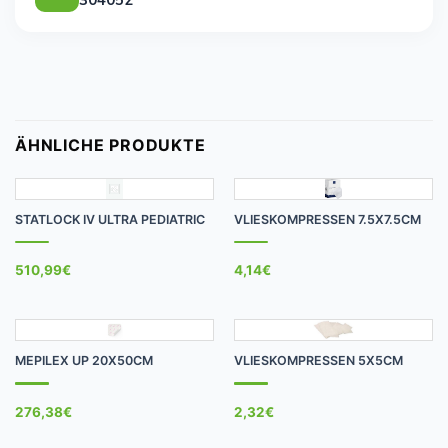
ÄHNLICHE PRODUKTE
STATLOCK IV ULTRA PEDIATRIC
VLIESKOMPRESSEN 7.5X7.5CM
510,99
€
4,14
€
MEPILEX UP 20X50CM
VLIESKOMPRESSEN 5X5CM
276,38
€
2,32
€