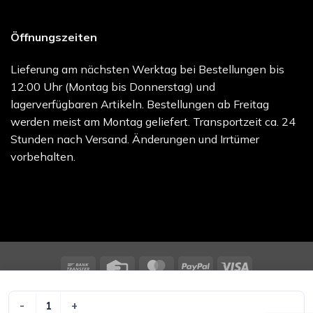
Öffnungszeiten
Lieferung am nächsten Werktag bei Bestellungen bis
12:00 Uhr (Montag bis Donnerstag) und
lagerverfügbaren Artikeln. Bestellungen ab Freitag
werden meist am Montag geliefert. Transportzeit ca. 24
Stunden nach Versand. Änderungen und Irrtümer
vorbehalten.
Bank
Credit
MasterCard
PayPal
Visa
Transfer
Card
melocare GmbH - Online Shop | Besuchen Sie uns unter
melo.care
PEHA-MULLBINDE 8CMX4M Menge