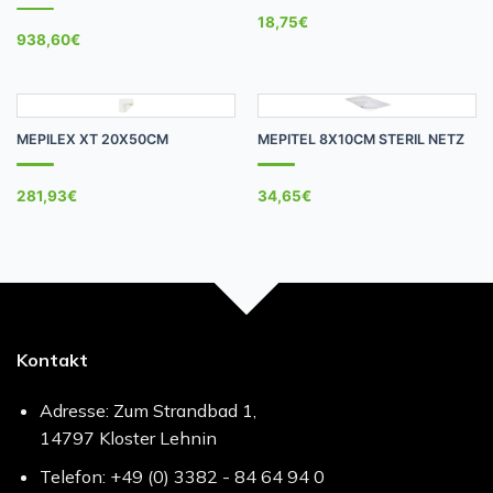
18,75
€
938,60
€
MEPILEX XT 20X50CM
MEPITEL 8X10CM STERIL NETZ
281,93
€
34,65
€
Kontakt
Adresse: Zum Strandbad 1,
14797 Kloster Lehnin
Telefon: +49 (0) 3382 - 84 64 94 0