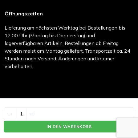
Öffnungszeiten
Lieferung am nächsten Werktag bei Bestellungen bis
12:00 Uhr (Montag bis Donnerstag) und
lagerverfügbaren Artikeln. Bestellungen ab Freitag
werden meist am Montag geliefert. Transportzeit ca. 24
Stunden nach Versand. Änderungen und Irrtümer
vorbehalten.
Bank
Credit
MasterCard
PayPal
Visa
MECO WUNDVERSORGUNGS-SET Menge
Transfer
Card
melocare GmbH - Online Shop | Besuchen Sie uns unter
IN DEN WARENKORB
melo.care