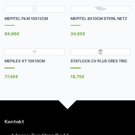
MEPITEL FILM 10X12CM
MEPITEL 8X10CM STERIL NETZ
94,96
€
34,65
€
MEPILEX XT 10X10CM
STATLOCK CV PLUS CRES TRIC
77,45
€
18,75
€
Kontakt