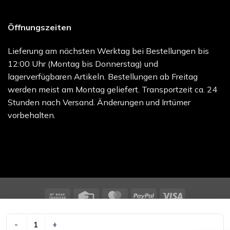
Öffnungszeiten
Lieferung am nächsten Werktag bei Bestellungen bis
12:00 Uhr (Montag bis Donnerstag) und
lagerverfügbaren Artikeln. Bestellungen ab Freitag
werden meist am Montag geliefert. Transportzeit ca. 24
Stunden nach Versand. Änderungen und Irrtümer
vorbehalten.
Bank
Credit
MasterCard
PayPal
Visa
Transfer
Card
melocare GmbH - Online Shop | Besuchen Sie uns unter
melo.care
MECO FOAM NADH 15X15CM Menge