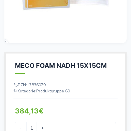
MECO FOAM NADH 15X15CM
PZN:
17836079
Kategorie:
Produktgruppe 60
384,13
€
MECO FOAM NADH 15X15CM Menge