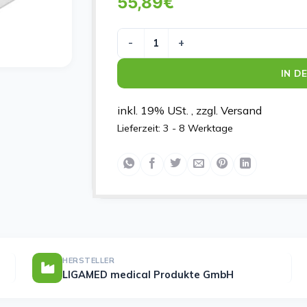
55,89
€
LIGASANO WEISS U 59X49X2CM Meng
IN D
inkl. 19% USt. , zzgl. Versand
Lieferzeit:
3 - 8 Werktage
HERSTELLER
LIGAMED medical Produkte GmbH