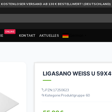
KOSTENLOSER VERSAND AB 130 € BESTELLWERT! (DEUTSCHLAND)
ONLINE
German
IE
KONTAKT
AKTUELLES
▼
LIGASANO WEISS U 59X
PZN:
17250623
Kategorie:
Produktgruppe 60