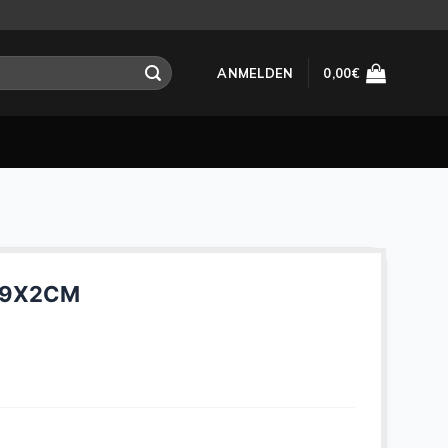
ANMELDEN
0,00
€
49X2CM