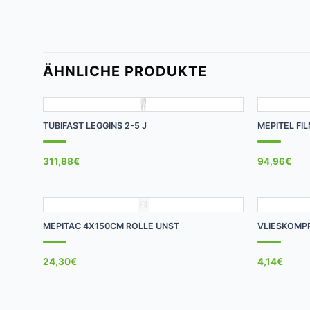
ÄHNLICHE PRODUKTE
+
+
TUBIFAST LEGGINS 2-5 J
MEPITEL FI
311,88
€
94,96
€
+
+
MEPITAC 4X150CM ROLLE UNST
VLIESKOMPR
24,30
€
4,14
€