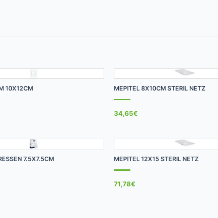
+
LM 10X12CM
MEPITEL 8X10CM STERIL NETZ
34,65
€
+
ESSEN 7.5X7.5CM
MEPITEL 12X15 STERIL NETZ
71,78
€