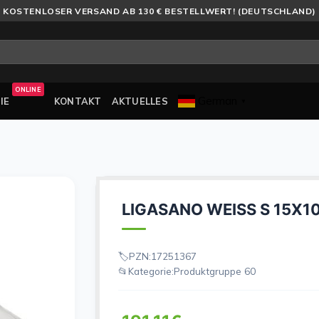
KOSTENLOSER VERSAND AB 130 € BESTELLWERT! (DEUTSCHLAND)
ONLINE
German
IE
KONTAKT
AKTUELLES
▼
LIGASANO WEISS S 15X
PZN:
17251367
Kategorie:
Produktgruppe 60