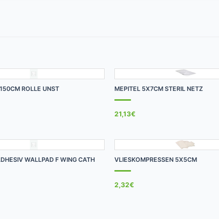
+
150CM ROLLE UNST
MEPITEL 5X7CM STERIL NETZ
21,13
€
+
DHESIV WALLPAD F WING CATH
VLIESKOMPRESSEN 5X5CM
2,32
€