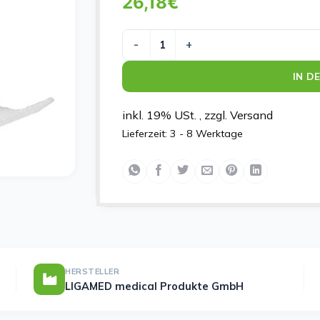
26,18
€
LIGASANO RO WE U 300X5X0.3 Meng
IN D
inkl. 19% USt. , zzgl. Versand
Lieferzeit:
3 - 8 Werktage
HERSTELLER
LIGAMED medical Produkte GmbH