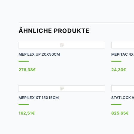
ÄHNLICHE PRODUKTE
+
+
MEPILEX UP 20X50CM
MEPITAC 4X
276,38
€
24,30
€
+
+
MEPILEX XT 15X15CM
STATLOCK A
162,51
€
825,65
€