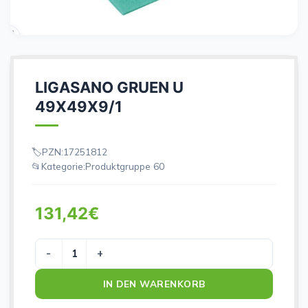
LIGASANO GRUEN U
49X49X9/1
PZN:
17251812
Kategorie:
Produktgruppe 60
131,42
€
LIGASANO GRUEN U 49X49X9/1 Menge
IN DEN WARENKORB