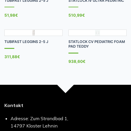
TUBIFAST LEGGINS 2-5 J
STATLOCK IV ULTRA PEDIATRIC
51,98
€
510,99
€
TUBIFAST LEGGINS 2-5 J
STATLOCK CV PEDIATRIC FOAM
PAD TEDDY
311,88
€
938,60
€
Kontakt
Adresse: Zum Strandbad 1,
14797 Kloster Lehnin