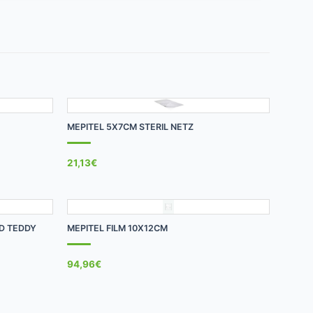
+
MEPITEL 5X7CM STERIL NETZ
21,13
€
+
AD TEDDY
MEPITEL FILM 10X12CM
94,96
€