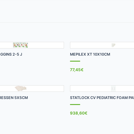
+
GGINS 2-5 J
MEPILEX XT 10X10CM
77,45
€
+
RESSEN 5X5CM
STATLOCK CV PEDIATRIC FOAM P
938,60
€