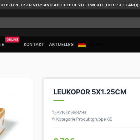
KOSTENLOSER VERSAND AB 130 € BESTELLWERT! (DEUTSCHLAND)
ONLINE
German
IE
KONTAKT
AKTUELLES
▼
LEUKOPOR 5X1.25CM
PZN:
01698793
Kategorie:
Produktgruppe 60