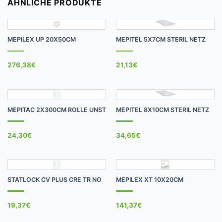
ÄHNLICHE PRODUKTE
MEPILEX UP 20X50CM
MEPITEL 5X7CM STERIL NETZ
276,38
€
21,13
€
MEPITAC 2X300CM ROLLE UNST
MEPITEL 8X10CM STERIL NETZ
24,30
€
34,65
€
STATLOCK CV PLUS CRE TR NO
MEPILEX XT 10X20CM
19,37
€
141,37
€